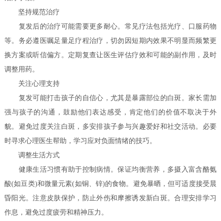
坚持规范治疗
复发后的治疗可能需要更多耐心。常见疗法包括光疗、口服药物
等。务必遵医嘱足量足疗程治疗，切勿因短期内效果不明显而频繁更
换方案或听信偏方。定期复查让医生评估疗效和可能的副作用，及时
调整用药。
关注心理支持
复发可能打击孩子的自信心，尤其是暴露部位的白斑。家长需加
强与孩子的沟通，鼓励他们表达感受，肯定他们的价值不取决于外
貌。避免过度关注白斑，多安排孩子参与兴趣爱好和社交活动。必要
时寻求心理医生帮助，学习应对负面情绪的技巧。
调整生活方式
健康生活习惯有助于控制病情。保证均衡营养，多摄入富含酪氨
酸(如豆类)和微量元素(如铜、锌)的食物。避免暴晒，但可适度接受晨
昏阳光。注意皮肤保护，防止外伤和摩擦诱发新白斑。合理安排学习
作息，避免过度疲劳和精神压力。