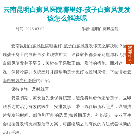
云南昆明白癜风医院哪里好-孩子白癜风复发
该怎么解决呢
时间: 2026-03-03
作者: 昆明白癜风医院
云南
昆明白癜风医院
哪里好-
孩子白癜风
复发该怎么解决呢？当发
我
要
现孩子身上的白斑再次出现或扩大，许多家长都会感到焦虑和无措。
挂
号
白癜风复发并不罕见，关键在于采取正确、及时的措施。面对这一情
况，保持冷静并系统应对才能帮助孩子更好地控制病情。下面请看
云
南白癜风专科医院
的介绍。
保持冷静，及时就医
复发初期，家长首先要保持镇定，避免将焦虑传递给孩子。立即
联系之前治疗有效的医生，安排复诊。带上既往病历和照片，详细描
述复发的时间、部位和可能的诱因(如近期压力、外伤等)。专业医生
会根据复发情况调整治疗方案，可能继续之前有效的方法或尝试新的
治疗手段。