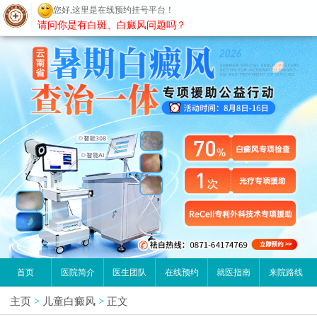
您好,这里是在线预约挂号平台！
昆明白癜风医院
请问你是有白斑、白癜风问题吗？
首页
医院简介
医生团队
在线预约
就医指南
来院路线
主页
>
儿童白癜风
>
正文