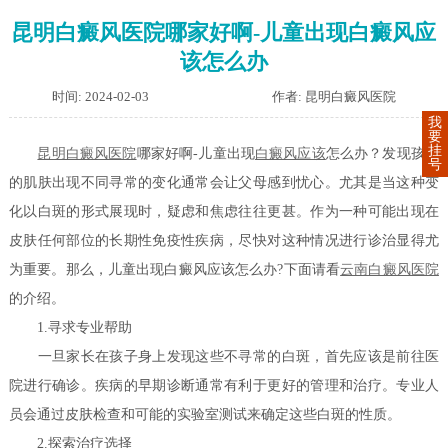
昆明白癜风医院哪家好啊-儿童出现白癜风应
该怎么办
时间: 2024-02-03
作者: 昆明白癜风医院
我
要
挂
昆明白癜风医院
哪家好啊-儿童出现
白癜风应该
怎么办？发现孩子
号
的肌肤出现不同寻常的变化通常会让父母感到忧心。尤其是当这种变
化以白斑的形式展现时，疑虑和焦虑往往更甚。作为一种可能出现在
皮肤任何部位的长期性免疫性疾病，尽快对这种情况进行诊治显得尤
为重要。那么，儿童出现白癜风应该怎么办?下面请看
云南白癜风医院
的介绍。
1.寻求专业帮助
一旦家长在孩子身上发现这些不寻常的白斑，首先应该是前往医
院进行确诊。疾病的早期诊断通常有利于更好的管理和治疗。专业人
员会通过皮肤检查和可能的实验室测试来确定这些白斑的性质。
2.探索治疗选择