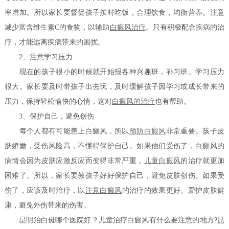
率增加。所以家长要督促孩子按时吃饭，合理饮食，均衡营养。注意
减少富含维生素C的食物，以辅助
白癜风治疗
。只有积极配合疾病的治
疗，才能远离疾病带来的困扰。
2、注意学习压力
现在的孩子很小的时候就开始报各种兴趣班，补习班。学习压力
很大。家长要及时带孩子出去玩，及时缓解孩子因学习或成长带来的
压力，保持轻松愉快的心情，这对
白癜风的治疗
也有帮助。
3、保护自己，避免创伤
每个人都有可能患上白癜风，所以
预防白癜风
非常重要。孩子皮
肤娇嫩，受伤风险高，不懂得保护自己。如果他们受伤了，白癜风的
病情会因为皮肤应激反应而变得非常严重，
儿童白癜风
的治疗就更加
困难了。所以，家长要教孩子好好保护自己，避免皮肤创伤。如果受
伤了，应该及时治疗，以
注意白癜风
的治疗的效果更好。爱护皮肤健
康，避免外伤带来的伤害。
昆明治白斑哪个医院好？儿童治疗白癜风有什么要注意的地方?
昆