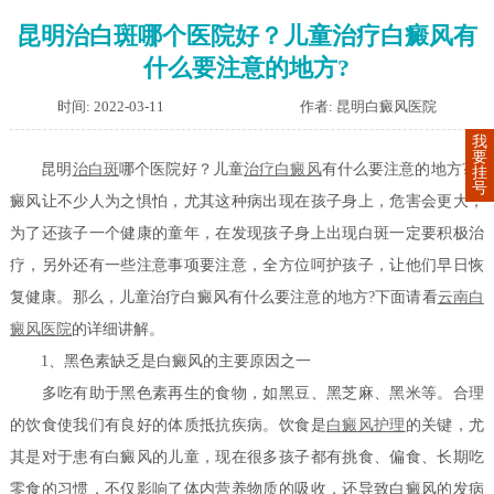
昆明治白斑哪个医院好？儿童治疗白癜风有
什么要注意的地方?
时间: 2022-03-11
作者: 昆明白癜风医院
我
要
昆明
治白斑
哪个医院好？儿童
治疗白癜风
有什么要注意的地方?白
挂
号
癜风让不少人为之惧怕，尤其这种病出现在孩子身上，危害会更大，
为了还孩子一个健康的童年，在发现孩子身上出现白斑一定要积极治
疗，另外还有一些注意事项要注意，全方位呵护孩子，让他们早日恢
复健康。那么，儿童治疗白癜风有什么要注意的地方?下面请看
云南白
癜风医院
的详细讲解。
1、黑色素缺乏是白癜风的主要原因之一
多吃有助于黑色素再生的食物，如黑豆、黑芝麻、黑米等。合理
的饮食使我们有良好的体质抵抗疾病。饮食是
白癜风护理
的关键，尤
其是对于患有白癜风的儿童，现在很多孩子都有挑食、偏食、长期吃
零食的习惯，不仅影响了体内营养物质的吸收，还导致白癜风的发病