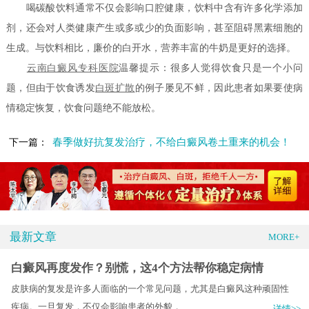
喝碳酸饮料通常不仅会影响口腔健康，饮料中含有许多化学添加
剂，还会对人类健康产生或多或少的负面影响，甚至阻碍黑素细胞的
生成。与饮料相比，廉价的白开水，营养丰富的牛奶是更好的选择。
云南白癜风专科医院
温馨提示：很多人觉得饮食只是一个小问
题，但由于饮食诱发
白斑扩散
的例子屡见不鲜，因此患者如果要使病
情稳定恢复，饮食问题绝不能放松。
春季做好抗复发治疗，不给白癜风卷土重来的机会！
下一篇：
最新文章
MORE+
白癜风再度发作？别慌，这4个方法帮你稳定病情
皮肤病的复发是许多人面临的一个常见问题，尤其是白癜风这种顽固性
疾病。一旦复发，不仅会影响患者的外貌，.....
详情>>