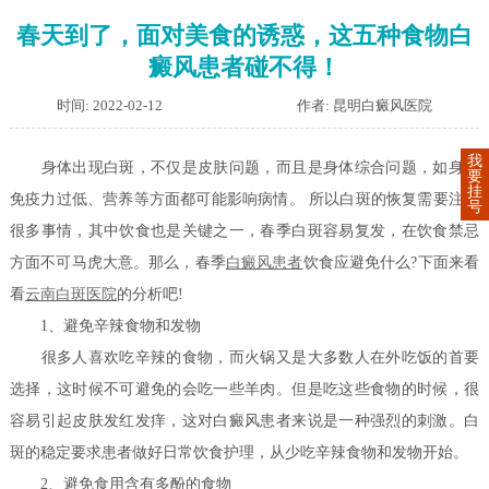
春天到了，面对美食的诱惑，这五种食物白
癜风患者碰不得！
时间: 2022-02-12
作者: 昆明白癜风医院
我
身体出现白斑，不仅是皮肤问题，而且是身体综合问题，如身体
要
挂
免疫力过低、营养等方面都可能影响病情。 所以白斑的恢复需要注意
号
很多事情，其中饮食也是关键之一，春季白斑容易复发，在饮食禁忌
方面不可马虎大意。那么，春季
白癜风患者
饮食应避免什么?下面来看
看
云南白斑医院
的分析吧!
1、避免辛辣食物和发物
很多人喜欢吃辛辣的食物，而火锅又是大多数人在外吃饭的首要
选择，这时候不可避免的会吃一些羊肉。但是吃这些食物的时候，很
容易引起皮肤发红发痒，这对白癜风患者来说是一种强烈的刺激。白
斑的稳定要求患者做好日常饮食护理，从少吃辛辣食物和发物开始。
2、避免食用含有多酚的食物