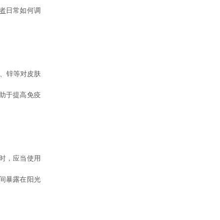
者
日常如何调
、锌等对皮肤
助于提高免疫
时，应当使用
间暴露在阳光