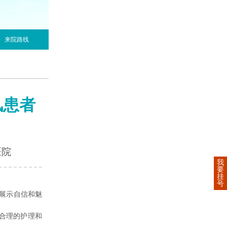
来院路线
风患者
医院
我
要
挂
号
展示自信和魅
合理的护理和