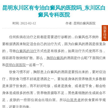
昆明东川区有专治白癜风的医院吗_东川区白
癜风专科医院
时间: 2022-02-12
作者: 昆明白癜风医院
我
要
挂
任何疾病在治疗之前都是需要进行诊断的，白癜风也不例外，需
号
要根据诱因来制定适合自己的治疗方式，因为白癜风的诱因是很复杂
的，导致
白癜风的治疗
方式也是有很多的，如果治疗方式使用不当，
很容易导致病情扩散。那么，
胸部白癜风
的诱因是什么呢?下面我们来
和
昆明白斑医院
一起看一下。
饮食习惯不好，胸部患上白癜风的诱因是要找出来的，要对症治
疗，而饮食习惯不好就是诱因之一。要知道身体的营养物质大多数都
是来源于饮食的，而不好好吃饭，或者是挑食、或者是节食，都会给
身体造成很多的伤害，营养物质摄取不足，黑色素细胞的生成就会不
足，皮肤的一些部位就会出现白斑。所以
白斑患者
的饮食要科学规
范，还要注意均衡。