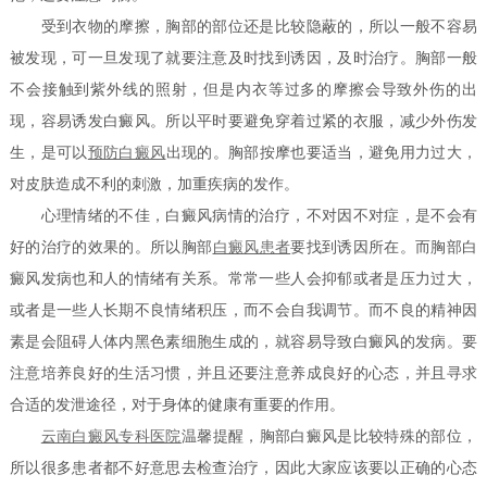
受到衣物的摩擦，胸部的部位还是比较隐蔽的，所以一般不容易
被发现，可一旦发现了就要注意及时找到诱因，及时治疗。胸部一般
不会接触到紫外线的照射，但是内衣等过多的摩擦会导致外伤的出
现，容易诱发白癜风。所以平时要避免穿着过紧的衣服，减少外伤发
生，是可以
预防白癜风
出现的。胸部按摩也要适当，避免用力过大，
对皮肤造成不利的刺激，加重疾病的发作。
心理情绪的不佳，白癜风病情的治疗，不对因不对症，是不会有
好的治疗的效果的。所以胸部
白癜风患者
要找到诱因所在。而胸部白
癜风发病也和人的情绪有关系。常常一些人会抑郁或者是压力过大，
或者是一些人长期不良情绪积压，而不会自我调节。而不良的精神因
素是会阻碍人体内黑色素细胞生成的，就容易导致白癜风的发病。要
注意培养良好的生活习惯，并且还要注意养成良好的心态，并且寻求
合适的发泄途径，对于身体的健康有重要的作用。
云南白癜风专科医院
温馨提醒，胸部白癜风是比较特殊的部位，
所以很多患者都不好意思去检查治疗，因此大家应该要以正确的心态