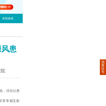
来院路线
癜风患
我
要
挂
医院
号
化，往往让患
又常常相互影