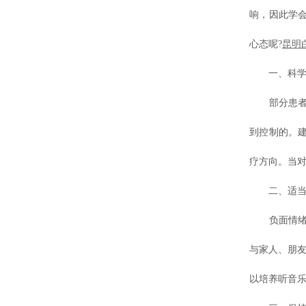
响，因此学
心态呢?
昆明
一、科学认
部分患者对
到控制的。
疗方向。当
二、适当疏
负面情绪若
与家人、朋友
以培养听音