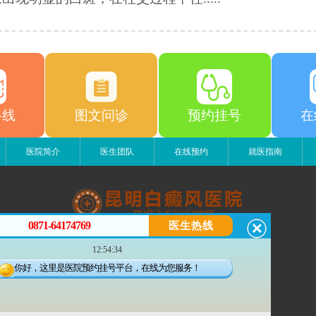
路线
图文问诊
预约挂号
在
医院简介
医生团队
在线预约
就医指南
0871-64174769
医生热线
昆明白癜风医院
12:54:34
昆明市五华区护国路2号
版权所有：昆明白癜风医院
你好，这里是医院预约挂号平台，在线为您服务！
联系电话：0871-64174769
滇ICP备14002723号-3
滇公安备 53010202000563号