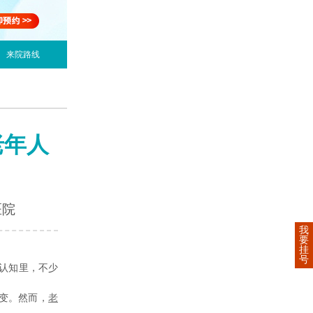
来院路线
老年人
医院
我
要
挂
号
认知里，不少
变。然而，
老