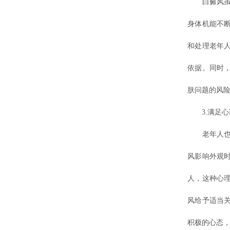
白癜风虽表
身体机能不
和处理老年
依据。同时
肤问题的风
3.满足心
老年人也有
风影响外观
人，这种心
风给予适当
积极的心态