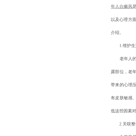
年人白癜风
以及心理方
介绍。
1.维护生
老年人的生
露部位，老
带来的心理
有皮肤敏感
低这些因素
2.关联整