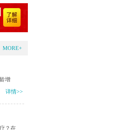
MORE+
龄增
详情>>
疗？在