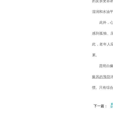
的皮肤更容
湿润和水油
此外，心理
感到孤独、
此，老年人
累。
昆明白癜风
癜风的预防
惯。只有综
下一篇：