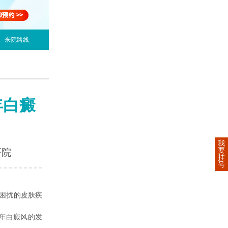
来院路线
年白癜
我
要
医院
挂
号
困扰的皮肤疾
年白癜风的发