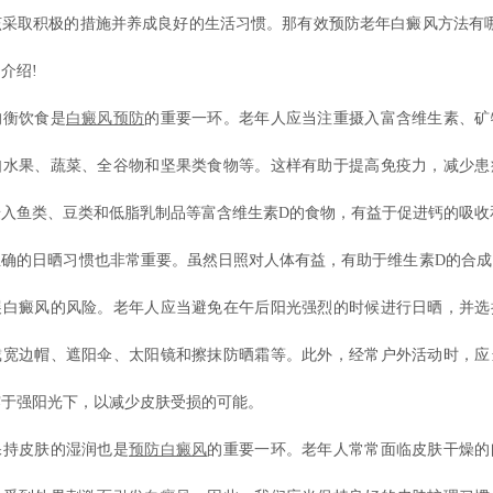
该采取积极的措施并养成良好的生活习惯。那有效预防老年白癜风方法有哪
介绍!
衡饮食是
白癜风预防
的重要一环。老年人应当注重摄入富含维生素、矿
如水果、蔬菜、全谷物和坚果类食物等。这样有助于提高免疫力，减少患
摄入鱼类、豆类和低脂乳制品等富含维生素D的食物，有益于促进钙的吸收
的日晒习惯也非常重要。虽然日照对人体有益，有助于维生素D的合成
展白癜风的风险。老年人应当避免在午后阳光强烈的时候进行日晒，并选
戴宽边帽、遮阳伞、太阳镜和擦抹防晒霜等。此外，经常户外活动时，应
露于强阳光下，以减少皮肤受损的可能。
持皮肤的湿润也是
预防白癜风
的重要一环。老年人常常面临皮肤干燥的