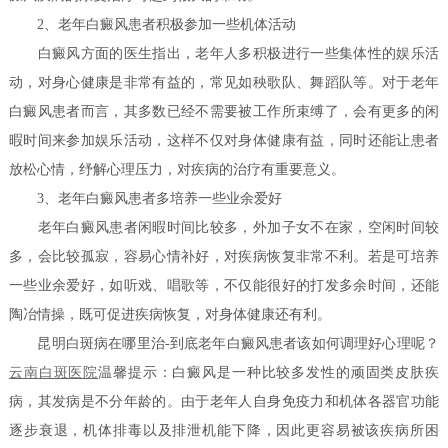
2、老年白癜风患者积极参加一些机体活动
白癜风方面的医生指出，老年人多积极进行一些集体性的娱乐活
动，对身心健康是非常有益的，常见如秧歌队、舞蹈队等。对于老年
白癜风患者而言，其多数已经不需要被工作所束缚了，会有更多的闲
暇时间来参加娱乐活动，这样不仅对身体健康有益，同时还能让患者
放松心情，纾解心理压力，对疾病的治疗有重要意义。
3、老年白癜风患者多培养一些业余爱好
老年白癜风患者闲暇时间比较多，外加子女不在家，空闲时间较
多，会比较孤寂，容易心情补好，对疾病恢复非常不利。若是可培养
一些业余爱好，如听戏、唱歌等，不仅能很好的打发多余时间，还能
陶冶情操，既可促进疾病恢复，对身体健康还有利。
昆明白斑病在哪里治-到底老年白癜风患者该如何调理好心理呢？
云南白斑医院
温馨提示：白癜风是一种比较多发性的顽固类皮肤疾
病，其发病是不分年龄的。由于老年人自身免疫力和机体各器官功能
逐步衰退，机体排毒以及排泄机能下降，因此更容易被该疾病所困