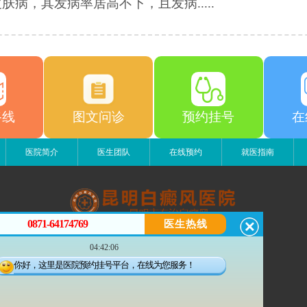
肤病，其发病率居高不下，且发病.....
路线
图文问诊
预约挂号
在
医院简介
医生团队
在线预约
就医指南
0871-64174769
医生热线
昆明白癜风医院
04:42:06
昆明市五华区护国路2号
版权所有：昆明白癜风医院
你好，这里是医院预约挂号平台，在线为您服务！
联系电话：0871-64174769
滇ICP备14002723号-3
滇公安备 53010202000563号