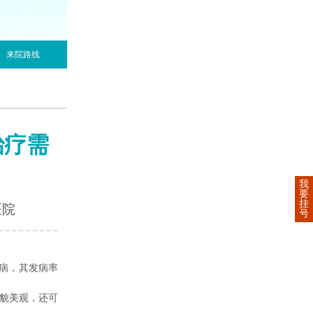
来院路线
治疗需
我
要
挂
医院
号
病，其发病率
外貌美观，还可