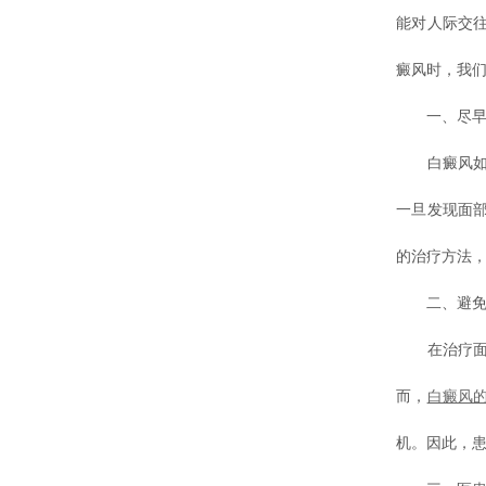
能对人际交
癜风时，我们
一、尽早治
白癜风如果
一旦发现面
的治疗方法
二、避免盲
在治疗面部
而，
白癜风
机。因此，