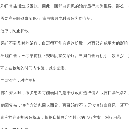
往和日常生活造成困扰。因此，面部
白癜风的治疗
显得尤为重要。那么，
需要注意哪些事项呢?
云南白癜风专科医院
为您介绍。
疗，防止扩散
得不到及时的治疗，白斑很可能会迅速扩散，对面部造成更大的影响
部出现白斑，应尽早前往正规医院接受治疗。早期白斑面积小、数量少，
，可以在较短的时间内恢复，减少危害。
目治疗，对症用药
白癜风时，很多患者可能会因为急于求成而选择偏方或盲目尝试各种
的病因
复杂，治疗方法也因人而异。盲目治疗不仅无法
治好白癜风
，还可
患者应前往正规医院就诊，根据病情制定个性化的治疗方案，对症用药。