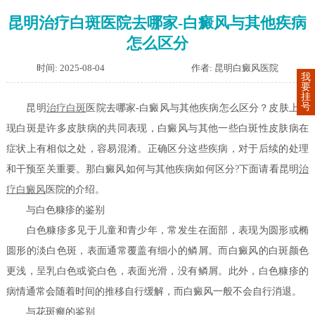
昆明治疗白斑医院去哪家-白癜风与其他疾病
怎么区分
时间: 2025-08-04
作者: 昆明白癜风医院
我
要
挂
号
昆明
治疗白斑
医院去哪家-白癜风与其他疾病怎么区分？皮肤上出
现白斑是许多皮肤病的共同表现，白癜风与其他一些白斑性皮肤病在
症状上有相似之处，容易混淆。正确区分这些疾病，对于后续的处理
和干预至关重要。那白癜风如何与其他疾病如何区分?下面请看昆明
治
疗白癜风
医院的介绍。
与白色糠疹的鉴别
白色糠疹多见于儿童和青少年，常发生在面部，表现为圆形或椭
圆形的淡白色斑，表面通常覆盖有细小的鳞屑。而白癜风的白斑颜色
更浅，呈乳白色或瓷白色，表面光滑，没有鳞屑。此外，白色糠疹的
病情通常会随着时间的推移自行缓解，而白癜风一般不会自行消退。
与花斑癣的鉴别