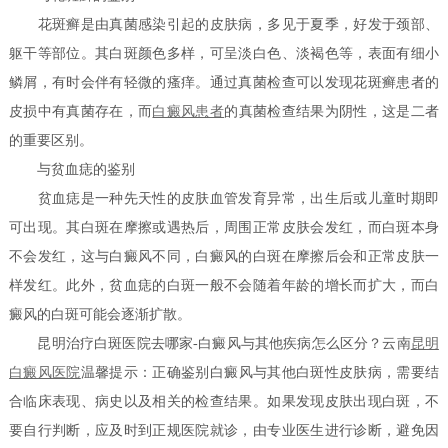
花斑癣是由真菌感染引起的皮肤病，多见于夏季，好发于颈部、
躯干等部位。其白斑颜色多样，可呈淡白色、淡褐色等，表面有细小
鳞屑，有时会伴有轻微的瘙痒。通过真菌检查可以发现花斑癣患者的
皮损中有真菌存在，而
白癜风患者
的真菌检查结果为阴性，这是二者
的重要区别。
与贫血痣的鉴别
贫血痣是一种先天性的皮肤血管发育异常，出生后或儿童时期即
可出现。其白斑在摩擦或遇热后，周围正常皮肤会发红，而白斑本身
不会发红，这与白癜风不同，白癜风的白斑在摩擦后会和正常皮肤一
样发红。此外，贫血痣的白斑一般不会随着年龄的增长而扩大，而白
癜风的白斑可能会逐渐扩散。
昆明治疗白斑医院去哪家-白癜风与其他疾病怎么区分？云南
昆明
白癜风医院
温馨提示：正确鉴别白癜风与其他白斑性皮肤病，需要结
合临床表现、病史以及相关的检查结果。如果发现皮肤出现白斑，不
要自行判断，应及时到正规医院就诊，由专业医生进行诊断，避免因