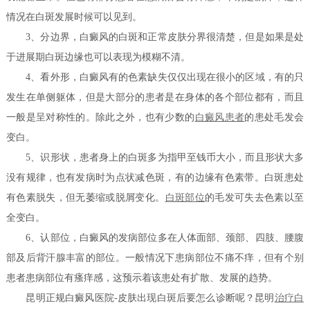
情况在白斑发展时候可以见到。
3、分边界，白癜风的白斑和正常皮肤分界很清楚，但是如果是处
于进展期白斑边缘也可以表现为模糊不清。
4、看外形，白癜风有的色素缺失仅仅出现在很小的区域，有的只
发生在单侧躯体，但是大部分的患者是在身体的各个部位都有，而且
一般是呈对称性的。除此之外，也有少数的
白癜风患者
的患处毛发会
变白。
5、识形状，患者身上的白斑多为指甲至钱币大小，而且形状大多
没有规律，也有发病时为点状减色斑，有的边缘有色素带。白斑患处
有色素脱失，但无萎缩或脱屑变化。
白斑部位
的毛发可失去色素以至
全变白。
6、认部位，白癜风的发病部位多在人体面部、颈部、四肢、腰腹
部及后背汗腺丰富的部位。一般情况下患病部位不痛不痒，但有个别
患者患病部位有瘙痒感，这预示着该患处有扩散、发展的趋势。
昆明正规白癜风医院-皮肤出现白斑后要怎么诊断呢？昆明
治疗白