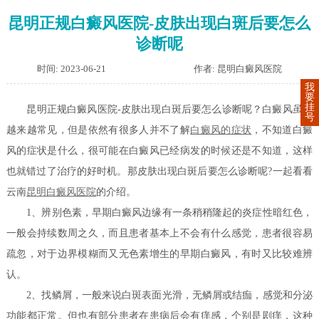
昆明正规白癜风医院-皮肤出现白斑后要怎么
诊断呢
时间: 2023-06-21
作者: 昆明白癜风医院
我
要
挂
昆明正规白癜风医院-皮肤出现白斑后要怎么诊断呢？白癜风虽然
号
越来越常见，但是依然有很多人并不了解
白癜风的症状
，不知道白癜
风的症状是什么，很可能在白癜风已经病发的时候还是不知道，这样
也就错过了治疗的好时机。那皮肤出现白斑后要怎么诊断呢?一起看看
云南
昆明白癜风医院
的介绍。
1、辨别色素，早期白癜风边缘有一条稍稍隆起的炎症性暗红色，
一般会持续数周之久，而且患者基本上不会有什么感觉，患者很容易
疏忽，对于边界模糊而又无色素增生的早期白癜风，有时又比较难辨
认。
2、找鳞屑，一般来说白斑表面光滑，无鳞屑或结痂，感觉和分泌
功能都正常。但也有部分患者在患病后会有痒感，个别是剧痒，这种