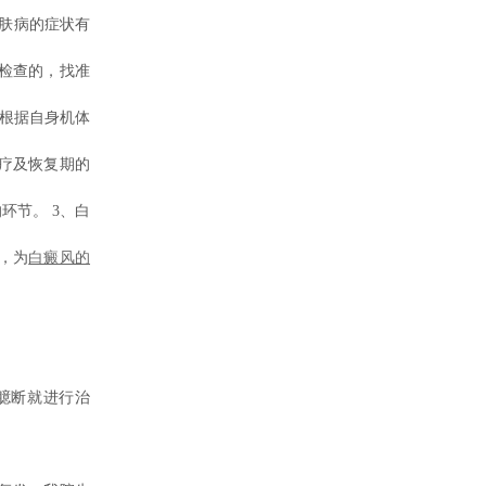
肤病的症状有
检查的，找准
，根据自身机体
疗及恢复期的
环节。 3、白
，为
白癜风的
。
臆断就进行治