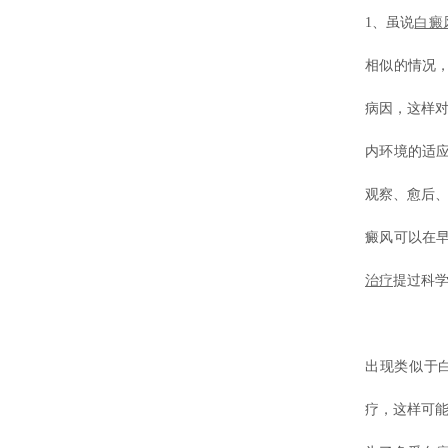
1、虽说
白癜
相似的情况
病因，这样
内环境的适
观察、愈后、
癜风可以在
治疗
提过科
出现类似于
疗，这样可