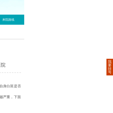
来院路线
我
医院
要
挂
号
自身白斑是否
越严重，下面