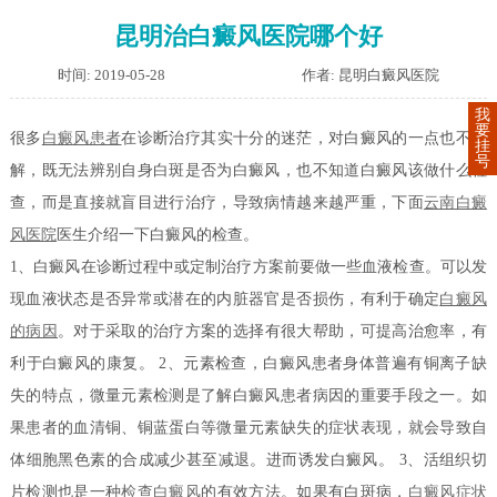
昆明治白癜风医院哪个好
时间: 2019-05-28
作者: 昆明白癜风医院
我
要
很多
白癜风患者
在诊断治疗其实十分的迷茫，对白癜风的一点也不了
挂
号
解，既无法辨别自身白斑是否为白癜风，也不知道白癜风该做什么检
查，而是直接就盲目进行治疗，导致病情越来越严重，下面
云南白癜
风医院
医生介绍一下白癜风的检查。
1、白癜风在诊断过程中或定制治疗方案前要做一些血液检查。可以发
现血液状态是否异常或潜在的内脏器官是否损伤，有利于确定
白癜风
的病因
。对于采取的治疗方案的选择有很大帮助，可提高治愈率，有
利于白癜风的康复。 2、元素检查，白癜风患者身体普遍有铜离子缺
失的特点，微量元素检测是了解白癜风患者病因的重要手段之一。如
果患者的血清铜、铜蓝蛋白等微量元素缺失的症状表现，就会导致自
体细胞黑色素的合成减少甚至减退。进而诱发白癜风。 3、活组织切
片检测也是一种
检查白癜风
的有效方法。如果有白斑病，
白癜风症状