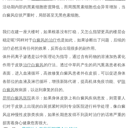
活动期内部的黑素细胞密度降低，而周围黑素细胞也会异常增加，当
白癜风症状严重时，局部甚至无黑色素细胞。
我们在建一座大楼时，如果根基没有打稳，又怎么指望更高的楼层会
稳定呢?同样对于
白癜风的治疗
也是如此，如果诊断出了问题，后续的
治疗必然没有任何的效果，反而会出现很多的副作用。
体外药离子渗透是以中医理论为指导，通过含有药物的溶液加热雾化
作用于皮肤
治疗白癜风
的疗法。透过中草药产生的药汽熏蒸患者机体
表面，进入血液循环，高效修复白癜风患者外在皮损，可以促进身体
各部位的血液及淋巴循环，增强新陈代谢，提高机体免疫功能、铲
除
白癜风
致病源，以达到康复的目的。
昆明白癜风医院
表示：如果身体皮肤上有白癜风疾病患发，则需要人
们对于皮肤上出现的白斑抓紧时间到专业医院进行科学处理，像白癜
风这种慢性皮肤类疾病，如果长期患发得不到及时治疗的话将严重的
损害着身心健康危害很大。