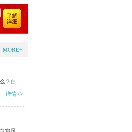
MORE+
么？白
详情>>
白癜风