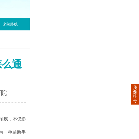
来院路线
怎么通
我
要
医院
挂
号
顽疾，不仅影
为一种辅助手