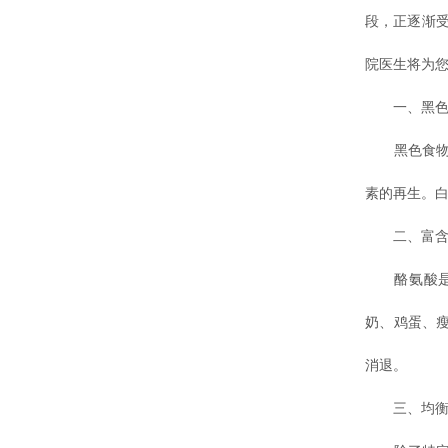
段，正逐渐
院医生将为
一、黑色食
黑色食物如
素的再生。
二、富含酪
酪氨酸是黑
奶、鸡蛋、
消退。
三、均衡膳