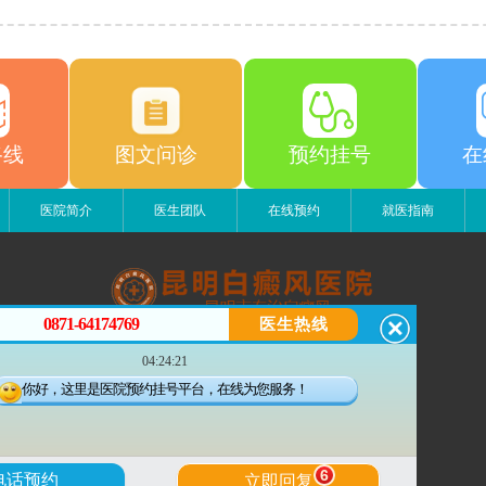
路线
图文问诊
预约挂号
在
医院简介
医生团队
在线预约
就医指南
0871-64174769
医生热线
昆明白癜风医院
04:24:21
昆明市五华区护国路2号
版权所有：昆明白癜风医院
你好，这里是医院预约挂号平台，在线为您服务！
联系电话：0871-64174769
滇ICP备14002723号-3
滇公安备 53010202000563号
6
电话预约
立即回复