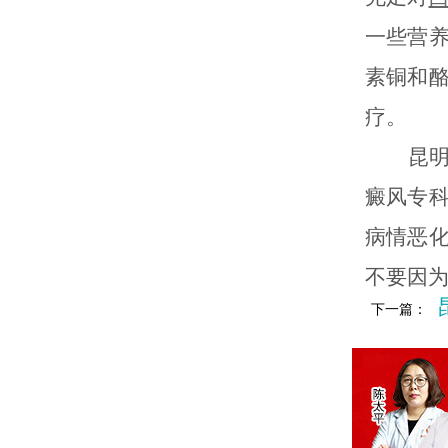
一些营
素铜和
疗。
昆明白
癜风专
病情恶
不要因
下一篇：