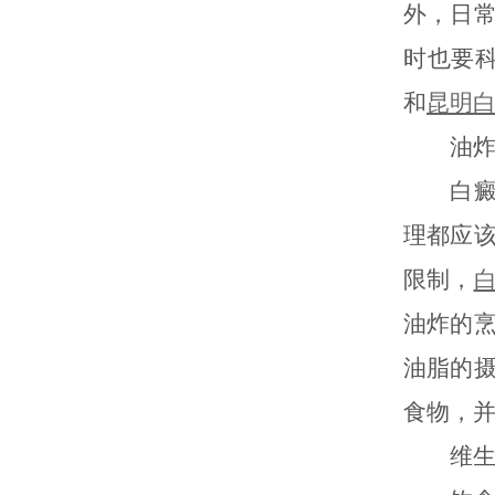
外，日
时也要
和
昆明
油炸
白癜风
理都应
限制，
油炸的
油脂的
食物，
维生素