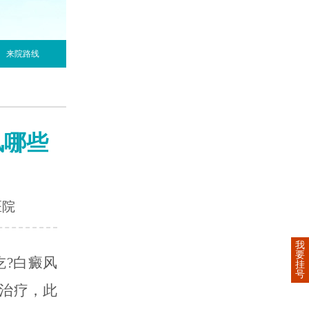
来院路线
风哪些
医院
我
要
吃?白癜风
挂
号
治疗，此