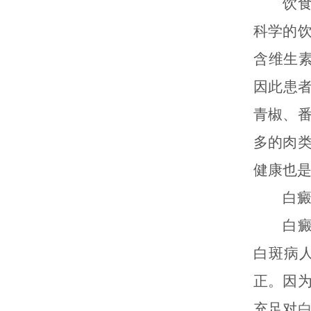
饮食对
科学的
含维生
因此患
青椒、
多的肉
健康也
白癜风
白癜风
白斑病
正。因
充足对