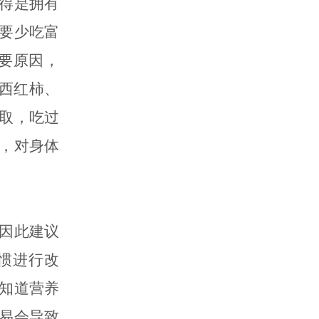
得是拥有
要少吃富
要原因，
西红柿、
取，吃过
，对身体
因此建议
惯进行改
知道营养
易会导致