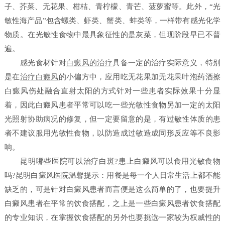
子、芥菜、无花果、柑桔、青柠檬、青芒、菠萝蜜等。此外，“光
敏性海产品”包含螺类、虾类、蟹类、蚌类等，一样带有感光化学
物质。在光敏性食物中最具象征性的是灰菜，但现阶段早已不普
遍。
感光食材针对
白癜风的治疗
具备一定的治疗实际意义，特别
是在
治疗白癜风
的小偏方中，应用吃无花果加无花果叶泡药酒擦
白癜风伤处融合直射太阳的方式针对一些患者实际效果十分显
着，因此白癜风患者平常可以吃一些光敏性食物另加一定的太阳
光照射协助病况的修复，但一定要留意的是，有过敏性体质的患
者不建议服用光敏性食物，以防造成过敏造成同形反应等不良影
响。
昆明哪些医院可以治疗白斑?患上白癜风可以食用光敏食物
吗?昆明白癜风医院温馨提示：用餐是每一个人日常生活上都不能
缺乏的，可是针对白癜风患者而言便是这么简单的了，也要提升
白癜风患者在平常的饮食搭配，之上是一些白癜风患者饮食搭配
的专业知识，在掌握饮食搭配的另外也要挑选一家较为权威性的