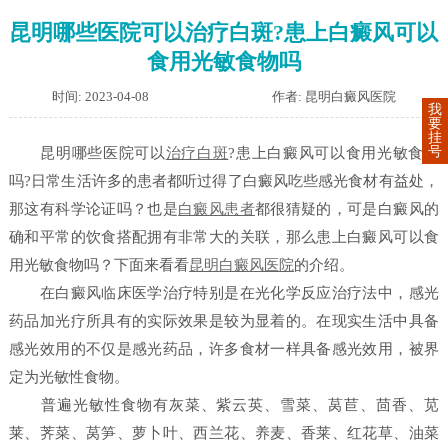
昆明哪些医院可以治疗白斑?患上白癜风可以
食用光敏食物吗
时间: 2023-04-08
作者: 昆明白癜风医院
我
要
挂
号
昆明哪些医院可以
治疗白斑
?患上白癜风可以食用光敏食物
吗?日常生活许多的患者都听过得了白癜风吃些感光食材有益处，
那这有科学论证吗？也是
白癜风患者
都很猜疑的，可是白癜风的
确和平常的饮食搭配拥有非常大的关联，那么患上白癜风可以食
用光敏食物吗？下面来看看
昆明白癜风医院
的介绍。
在白癜风临床医学治疗特别是在光化学反应治疗法中，感光
药品加光疗所具有的实际效果是较为显着的。在现实生活中具备
感光效用的不仅是感光药品，许多食材一样具备感光效用，被界
定为光敏性食物。
普遍光敏性食物有灰菜、紫云英、雪菜、莴苣、茴香、苋
莱、荠菜、莴笋、萝卜叶、西兰花、养麦、香莱、红花草、油菜