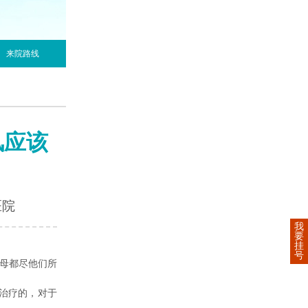
来院路线
风应该
医院
我
要
挂
号
父母都尽他们所
治疗的，对于