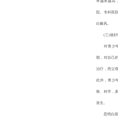
率越来越高
院。专科医
白癜风。
(三)做好
对青少年来
期，对自己
治疗，而父
此外，青少
衡、科学，
发生。
昆明白斑治