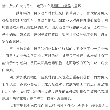
情，所以广大的男性一定要树立起
预防白癜风
的意识。
二、抽烟喝酒：目前这个时代社交比较重要了，工作大部分男人
都是会抽烟喝酒恶习，而这个抽烟、酗酒不仅对身体健康有损害，同
时也会成为诱发白癜风的因素。因为酒含有很强的刺激性，含有二甲
基亚硝胺、氯乙烯、尿烷等致癌物质，极有可能破坏机体健康，进而
诱发白癜风。
三、皮肤外伤：日常我们总是忙忙碌碌的，避免不了受一点小伤
，而男人对小伤是很马虎，不以为然，甚至是不处理，这样就很有可
能由于外伤感染，从而破坏黑色素细胞，进而导致白斑的生成，病发
白癜风。
四、紫外线的晒伤：皮肤对我们来说这是重要的器官，而对男人
们来说这一点就不会在乎，尤其是说对于皮肤防晒工作的进行更是如
此。但是，我们要记住的一点是，过多的紫外线照射会导致黑色素细
胞因为功能亢奋而提早消亡，自然
引发白癜风
。
昆明市里哪个医院看白癜风好-男性为什么也会患上白癜风呢?
昆