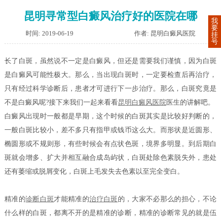
昆明寻常型白癜风治疗好的医院在哪
我
要
时间: 2019-06-19
作者: 昆明白癜风医院
挂
号
长了白斑，虽然说不一定是白癜风，但还是需要我们谨慎，因为白斑
是白癜风可能性极大。那么，当出现白斑时，一定要检查后再治疗，
只有经过科学诊断后，患者才可进行下一步治疗。那么，白斑究竟是
不是白癜风呢?接下来我们一起来看看
昆明白癜风医院
医生的讲解吧。
白癜风出现时一般都是早期，这个时候的白斑其实是比较好判断的，
一般白斑比较小，差不多只有指甲或钱币这么大。而形状是近圆形、
椭圆形或不规则形，有些时候会有点状色斑，境界多明显。到后期白
斑就会增多、扩大并相互融合成岛屿状，白斑处除色素脱失外，患处
还有萎缩或脱屑变化，白斑上毛发失去色素以至完全变白。
精准的
诊断白斑
才能精准的
治疗白斑
的，大家不必那么的担心，不论
什么样的白斑，都离不开的是精准的诊断，精准的诊断常见的就是伍