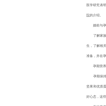
医学研究表
院
的介绍。
婚前与孕
了解家族病
生，了解相
准备，并在
孕期营养
孕期保持均
坚果和优质
好心态，这