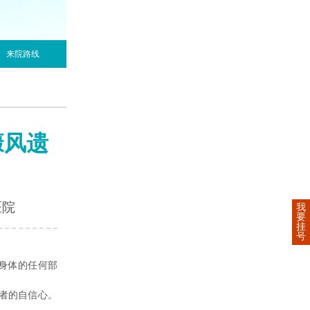
来院路线
癜风遗
医院
我
要
挂
号
身体的任何部
者的自信心。