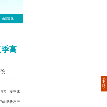
来院路线
夏季高
医院
我
要
挂
号
增强，夏季成
的皮肤状态产