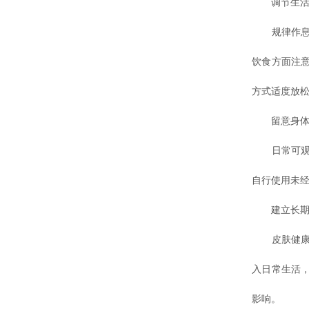
调节生活
规律作息有
饮食方面注
方式适度放
留意身体变
日常可观察
自行使用未
建立长期
皮肤健康维
入日常生活
影响。