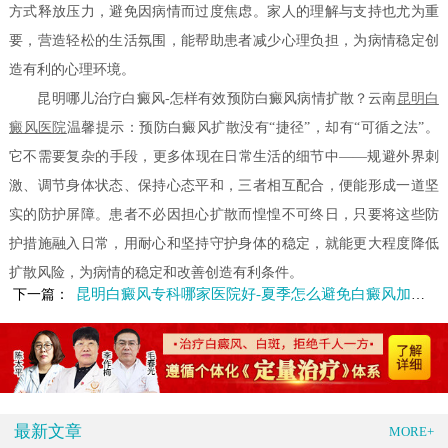
方式释放压力，避免因病情而过度焦虑。家人的理解与支持也尤为重
要，营造轻松的生活氛围，能帮助患者减少心理负担，为病情稳定创
造有利的心理环境。
昆明哪儿治疗白癜风-怎样有效预防白癜风病情扩散？云南
昆明白
癜风医院
温馨提示：预防白癜风扩散没有“捷径”，却有“可循之法”。
它不需要复杂的手段，更多体现在日常生活的细节中——规避外界刺
激、调节身体状态、保持心态平和，三者相互配合，便能形成一道坚
实的防护屏障。患者不必因担心扩散而惶惶不可终日，只要将这些防
护措施融入日常，用耐心和坚持守护身体的稳定，就能更大程度降低
扩散风险，为病情的稳定和改善创造有利条件。
昆明白癜风专科哪家医院好-夏季怎么避免白癜风加重呢
下一篇：
最新文章
MORE+