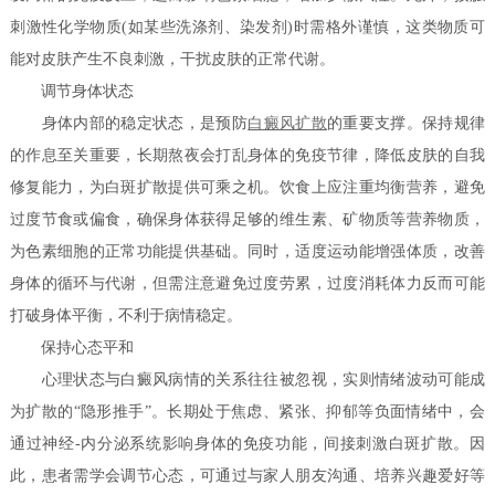
刺激性化学物质(如某些洗涤剂、染发剂)时需格外谨慎，这类物质可
能对皮肤产生不良刺激，干扰皮肤的正常代谢。
调节身体状态
身体内部的稳定状态，是预防
白癜风扩散
的重要支撑。保持规律
的作息至关重要，长期熬夜会打乱身体的免疫节律，降低皮肤的自我
修复能力，为白斑扩散提供可乘之机。饮食上应注重均衡营养，避免
过度节食或偏食，确保身体获得足够的维生素、矿物质等营养物质，
为色素细胞的正常功能提供基础。同时，适度运动能增强体质，改善
身体的循环与代谢，但需注意避免过度劳累，过度消耗体力反而可能
打破身体平衡，不利于病情稳定。
保持心态平和
心理状态与白癜风病情的关系往往被忽视，实则情绪波动可能成
为扩散的“隐形推手”。长期处于焦虑、紧张、抑郁等负面情绪中，会
通过神经-内分泌系统影响身体的免疫功能，间接刺激白斑扩散。因
此，患者需学会调节心态，可通过与家人朋友沟通、培养兴趣爱好等