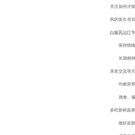
关注如何才
风的发生存
白癜风治疗
保持情绪
长期精神紧
亲友交流等
均衡营养
挑食、偏食
多吃新鲜蔬
做好皮肤