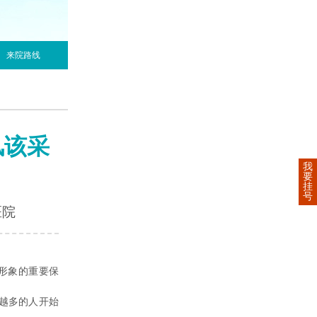
来院路线
风该采
我
要
挂
号
医院
形象的重要保
越多的人开始