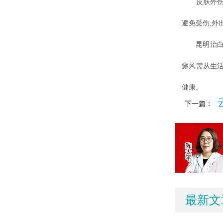
皮肤外伤、
避免受伤;外
昆明治白癜
癜风需从生
健康。
下一篇：
最新文