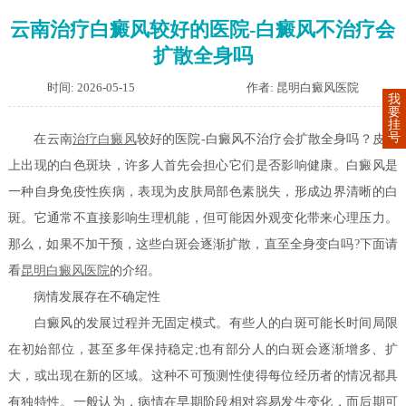
云南治疗白癜风较好的医院-白癜风不治疗会
扩散全身吗
时间: 2026-05-15
作者: 昆明白癜风医院
我
要
挂
号
在云南
治疗白癜风
较好的医院-白癜风不治疗会扩散全身吗？皮肤
上出现的白色斑块，许多人首先会担心它们是否影响健康。白癜风是
一种自身免疫性疾病，表现为皮肤局部色素脱失，形成边界清晰的白
斑。它通常不直接影响生理机能，但可能因外观变化带来心理压力。
那么，如果不加干预，这些白斑会逐渐扩散，直至全身变白吗?下面请
看
昆明白癜风医院
的介绍。
病情发展存在不确定性
白癜风的发展过程并无固定模式。有些人的白斑可能长时间局限
在初始部位，甚至多年保持稳定;也有部分人的白斑会逐渐增多、扩
大，或出现在新的区域。这种不可预测性使得每位经历者的情况都具
有独特性。一般认为，病情在早期阶段相对容易发生变化，而后期可