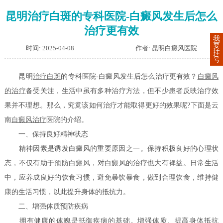
昆明治疗白斑的专科医院-白癜风发生后怎么
治疗更有效
我
要
时间: 2025-04-08
作者: 昆明白癜风医院
挂
号
昆明
治疗白斑
的专科医院-白癜风发生后怎么治疗更有效？
白癜风
的治疗
备受关注，生活中虽有多种治疗方法，但不少患者反映治疗效
果并不理想。那么，究竟该如何治疗才能取得更好的效果呢?下面是云
南
白癜风治疗
医院的介绍。
一、保持良好精神状态
精神因素是诱发白癜风的重要原因之一。保持积极良好的心理状
态，不仅有助于
预防白癜风
，对白癜风的治疗也大有裨益。日常生活
中，应养成良好的饮食习惯，避免暴饮暴食，做到合理饮食，维持健
康的生活习惯，以此提升身体的抵抗力。
二、增强体质预防疾病
拥有健康的体魄是抵御疾病的基础。增强体质、提高身体抵抗