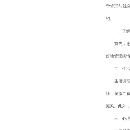
学管理与综
绍。
一、了解病
首先，患者
好地管理病
二、生活调
生活调理是
辣、刺激性
癜风。此外
三、心理调