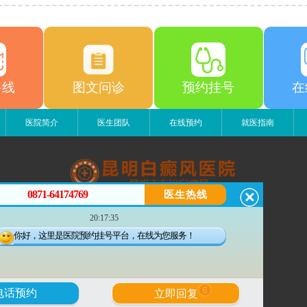
路线
图文问诊
预约挂号
在
医院简介
医生团队
在线预约
就医指南
0871-64174769
医生热线
昆明白癜风医院
20:17:35
昆明市五华区护国路2号
版权所有：昆明白癜风医院
你好，这里是医院预约挂号平台，在线为您服务！
联系电话：0871-64174769
滇ICP备14002723号-3
滇公安备 53010202000563号
6
电话预约
立即回复