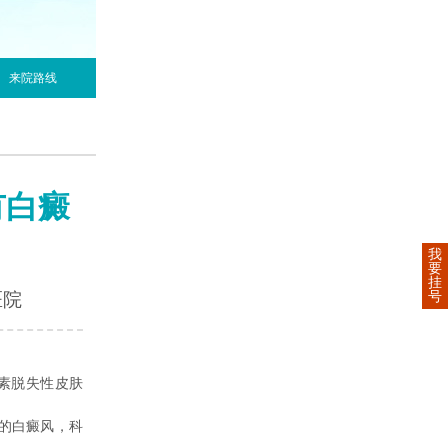
来院路线
有白癜
我
要
挂
号
医院
素脱失性皮肤
的白癜风，科