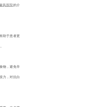
癜风医院
的介
有助于患者更
状。
食物，避免辛
疫力，对抗白