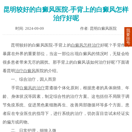
昆明较好的白癜风医院-手背上的白癜风怎样
治疗好呢
时间: 2024-09-09
作者: 昆明白癜风医院
我
要
挂
号
昆明较好的白癜风医院-手背上的
白癜风怎样治疗
好呢？手背作为
暴露在外界的重要部位，当这一部位出现白癜风的情况时，无疑会给
很多患者带来无尽的困扰。那手背上的白癜风该如何治疗好呢?下面请
看昆明
治疗白癜风
医院的介绍。
一、综合治疗，因人而异
手背
白癜风的治疗
需遵循个体化原则，根据患者的具体病情、年
龄、身体状况等因素，制定综合性的治疗方案。这包括但不局限于调
节免疫系统、促进黑色素细胞再生、改善局部微循环等多个方面。患
者应在专业医生的指导下，进行系统的治疗，切勿盲目尝试未经证实
的偏方或药物。
二、日常护理，细致入微