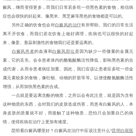
癜风，继而变得更多，而我们日常若多吃一些黑色素的食物，相信病
症也会很快的好起来。像黑米、黑芝麻等黑色的食物都是可以的。
另外正确的饮食也会对
白癜风的治疗
有所帮助。我们的日常生活
离不开饮食，而我们若在饮食上做好调理，疾病也可以很快的好起
来，像姜、葱蒜刺激性的食物我们还是要远离的。
白癜风患者
的血液和
白癜风部位
是因为缺少一些微量的金属元
素，它的丢失。会令患者体内的酪氨酸酶活性降低，影响黑色素的合
成代谢，从而令患者病症加重。因此，我们应该让患者应多吃一些金
属元素较多的食物，像牡蛎、动物的肝脏等等。以便使酪氨酸酶活性
增强，从而加快黑色素的合成。
一点就是要远离含酚的物质，之所以会有此注意，就是因为含有
这种物质的东西，会对我们的皮肤造成伤害，而患有白癜风的人，本
身皮肤的质量就不好，而接触了这种物质，恐怕只会加重自己的病
情，使得疾病在治疗上更加有难度。
昆明看白癜风哪里好？白癜风在治疗中应该注意什么?
昆明白斑医