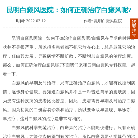
昆明白癜风医院：如何正确治疗白癜风呢?
时间: 2022-02-12
作者: 昆明白癜风医院
我
要
挂
号
昆明白癜风医院
：如何正确
治疗白癜风
呢?白癜风在早期的时候症
状并不是很严重，所以很多患者都不把它放在心上，总是忽视它的治
疗，任由其发展，导致病情不断扩散，不断增加
白癜风的治疗
难度。
那么，如何正确治疗白癜风呢?下面我们来和
云南白癜风专科医院
一起
看一下。
白癜风的早期及时治疗，只有正确治疗白癜风，才能有效控制病
情，逐步身心健康。要知道白癜风并不是一种普通简单的皮肤病，因
为患有这种疾病的患者比比皆是。因此，患者需要早期及时治疗白癜
风。因为初期的白斑容易诊断和治疗，所以要争取早发现、早诊断、
早治疗，这对白癜风的治疗是非常有利的。
白癜风的科学规范治疗，白癜风的治疗不能随便进行。只有正确
治疗白癜风，才能使疾病得到有效治疗。所以白癜风要科学规范的治