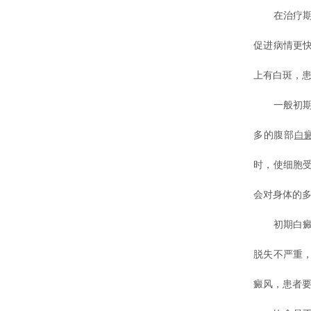
在治疗期间
促进病情更
上有白斑，
一般初期的
多的腹部
白
时，使细胞
会对身体的
初期白癜风
脱失不严重
癜风，患者