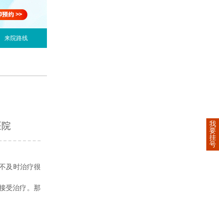
来院路线
我
医院
要
挂
号
不及时治疗很
接受治疗。那