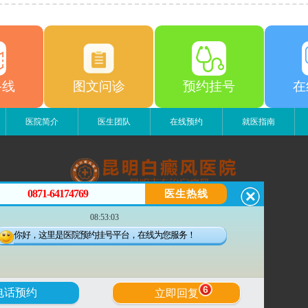
路线
图文问诊
预约挂号
在
医院简介
医生团队
在线预约
就医指南
0871-64174769
医生热线
昆明白癜风医院
08:53:03
昆明市五华区护国路2号
版权所有：昆明白癜风医院
你好，这里是医院预约挂号平台，在线为您服务！
联系电话：0871-64174769
滇ICP备14002723号-3
滇公安备 53010202000563号
6
电话预约
立即回复