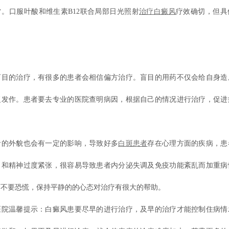
。口服叶酸和维生素B12联合局部日光照射
治疗白癜风
疗效确切，但具
盲目的治疗，有很多的患者会相信偏方治疗。盲目的用药不仅会给自身造
复发作。患者要去专业的医院查明病因，根据自己的情况进行治疗，促进
者的外貌也会有一定的影响，导致好多
白斑患者
存在心理方面的疾病，患
力和精神过度紧张，很容易导致患者内分泌失调及免疫功能紊乱而加重病
万不要恐慌，保持平静的的心态对治疗有很大的帮助。
医院温馨提示：白癜风患要尽早的进行治疗，及早的治疗才能控制住病情