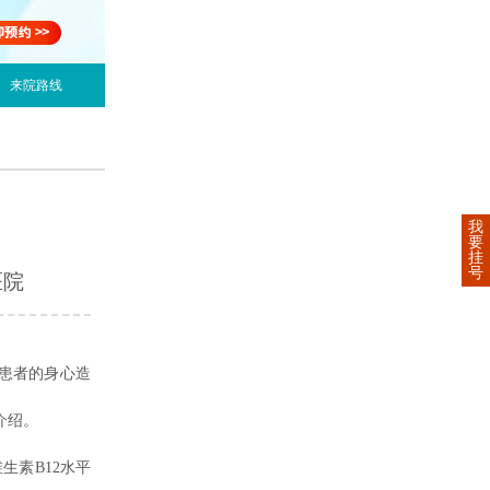
来院路线
我
要
挂
号
医院
患者的身心造
介绍。
生素B12水平