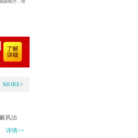
钱跟精力，给
MORE+
癜风治
详情>>