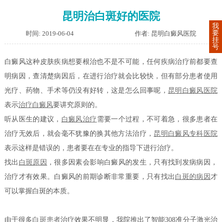
昆明治白斑好的医院
我
要
时间: 2019-06-04
作者: 昆明白癜风医院
挂
号
白癜风这种皮肤疾病想要根治也不是不可能，任何疾病治疗前都要查
明病因，查清楚病因后，在进行治疗就会比较快，但有部分患者使用
光疗、药物、手术等仍没有好转，这是怎么回事呢，
昆明白癜风医院
表示
治疗白癜风
要讲究原则的。
听从医生的建议，
白癜风治疗
需要一个过程，不可着急，很多患者在
治疗无效后，就会毫不犹豫的换其他方法治疗，
昆明白癜风专科医院
表示这样是错误的，患者要在在专业的指导下进行治疗。
找出
白斑原因
，很多因素会影响白癜风的发生，只有找到发病病因，
治疗才有效果。白癜风的前期诊断非常重要，只有找出
白斑的病因
才
可以掌握白斑的本质。
由于很多
白斑患者
治疗效果不明显，我院推出了智能308准分子激光治