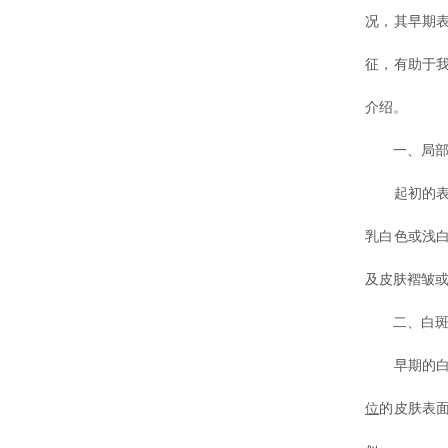
况，其早期
征，有助于
介绍。
一、局部
起初的表现
乳白色或浅
及皮肤褶皱
二、白斑
早期的白斑
位
的皮肤表