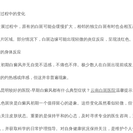
过程中的变化
过程中，原有的白斑可能会缓慢扩大，相邻的独立白斑有时也会相互
大片区域。部分情况下，白斑边缘可能出现轻微的炎症反应，呈现淡红色
的身体反应
期白癜风并无自觉不适感，不痛也不痒。极少数人在白斑出现前或发
微的灼热感或痒感，但这并非普遍现象。
明较好的医院-早期白癜风都有什么典型症状？
云南白斑医院
温馨提示
浅色斑块是白癜风初期一个值得留心的迹象。这些变化虽然看似轻微，但
地关注皮肤状态。重要的是保持平和的心态，及时寻求专业的医生咨询，
况，并获取科学的日常护理指导。对自身健康状况保持关注，是维护个人