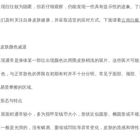
表现往往较为隐匿，但若仔细观察，仍能发现一些具有提示性的迹象。了
我们及时关注自身皮肤健康，并采取适宜的应对方式。下面请看
云南白癜
皮肤颜色减退
通常是身体某一部位出现颜色比周围皮肤稍浅的斑片。这些斑片可能
白色，与正常肤色的界限在初期有时并不十分分明。常见于面部、颈部、
或易受摩擦的区域。
形态与特点
面积通常较小，多为指甲至钱币大小，形状近似圆形、椭圆形或不规
面一般是光滑的，没有鳞屑、萎缩或凹陷等异常变化，皮肤的质感和弹性