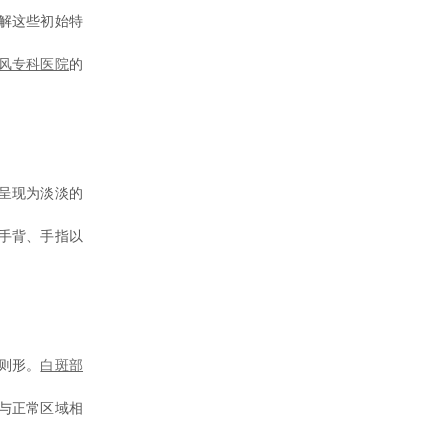
解这些初始特
风专科医院
的
呈现为淡淡的
手背、手指以
则形。
白斑部
与正常区域相