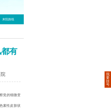
来院路线
风都有
医院
我
要
挂
号
察觉的细微变
色素性皮肤状