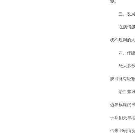
似。
三、发展
在病情进展
状不规则的
四、伴随
绝大多数初
肤可能有轻
治白癜风昆
边界模糊的
于我们更早
估来明确情