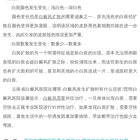
白斑颜色发生变化：浅白色—深白色
颜色变化也是
白癜风扩散
的重要迹象之一，原先浅色的白斑经扩
散后颜色变得更加显眼，说明该区域的皮肤黑色素细胞功能在进一步
丧失，由此引发的皮肤脱色情况更加严重。
白斑数量发生变化：数量少—数量多
白斑扩散的另一个明显特征就是新白斑的出现。原本无法用肉眼
发现的白斑会趁白癜风扩散之际，纷纷涌现出来，而这些新生的白斑
也有扩大面积的可能，甚至和其他的小白斑连成一片，形成面积更大
的白斑。
云南省白癜风医院在哪里-白癜风发生扩散时有什么症状?昆明白
癜风医院温馨提示：
白癜风需要
对症治疗，一旦身体出现白斑，需要
尽快去正规专业医院进行针对性治疗。如果发现白斑扩散，需要尽快
就医，避免生活中的一些诱发因素加重病情。早诊断早治疗也能少走
弯路。