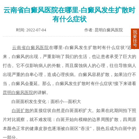
云南省白癜风医院在哪里-白癜风发生扩散时
有什么症状
时间: 2022-07-04
作者: 昆明白癜风医院
我
要
挂
号
云南省白癜风医院
在哪里-白癜风发生扩散时有什么症状?近年
来，白癜风的出现，严重影响了我们的生活，也让患者承受了巨大的
打击。它不仅影响病人的外貌，而且腐蚀病人的心理，往往导致病人
出现严重的自卑心理，造成心理疾病。白癜风容易扩散，如果治疗不
当，白癜风会蔓延。那么，白癜风发生扩散时有什么症状?接下来请看
昆明白癜风医院
的讲解。
白斑面积发生变化：面积小—面积大
白斑扩散
的直接症状自然是白斑面积扩大。如果在此期间拍下照
片对比观察，就不难发现：白斑开始向模糊的边界周围扩散，四周原
本颜色正常的健康皮肤也逐渐被白斑区“吞没”，脱色后成为白斑中的
一部分。