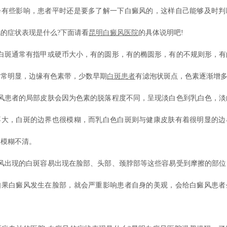
会有些影响，患者平时还是要多了解一下白癜风的，这样自己能够及时判
的症状表现是什么?下面请看
昆明白癜风医院
的具体说明吧!
斑通常有指甲或硬币大小，有的圆形，有的椭圆形，有的不规则形，有
通常明显，边缘有色素带，少数早期
白斑患者
有滤泡状斑点，色素逐渐增
患者的局部皮肤会因为色素的脱落程度不同，呈现淡白色到乳白色，淡
不大，白斑的边界也很模糊，而乳白色白斑则与健康皮肤有着很明显的边
界模糊不清。
出现的白斑容易出现在脸部、头部、颈脖部等这些容易受到摩擦的部位
如果白癜风发生在脸部，就会严重影响患者自身的美观，会给白癜风患者
。