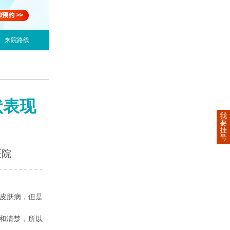
来院路线
状表现
我
要
挂
号
医院
的皮肤病，但是
和清楚，所以