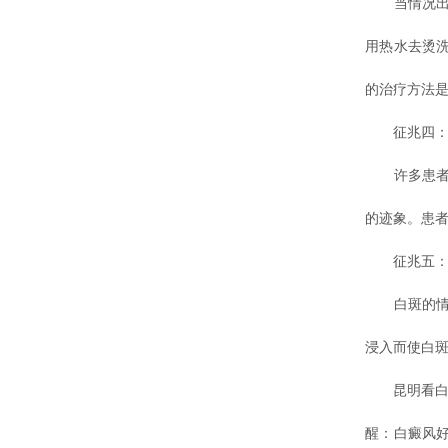
当情况出现
用热水去烫
的治疗方法
征兆四：
许多患者
的迹象。患
征兆五：皮
白斑的情况
浸入而使白
昆明看白癜
醒：白癜风