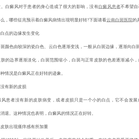
发。白癜风对于患者的身心造成了很大的影响，没有
白癜风患者
不希望自
么，哪些征兆预示着白癜风病情出现明显好转?下面请看
云南白斑医院
的
点的边缘发生变化
颜色由较深的瓷白色、云白色逐渐变浅，一般从白斑边缘，逐渐向白斑中
皮肤的边界逐渐淡化，白斑范围缩小，白斑与正常皮肤的色差逐渐减小，
这种情况是白癜风正在好转的迹象。
没有新的皮损
患者没有新的皮肤病变，或者皮损只是一个小的白点，它不会发展
快消退。这种情况也表明，白癜风的情况正在好转。
肤出现瘙痒感有所加重