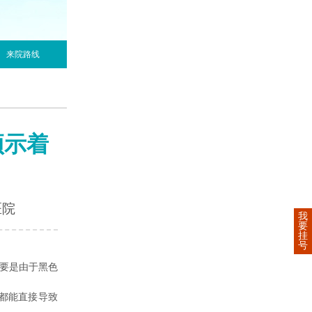
来院路线
预示着
医院
我
要
挂
号
主要是由于黑色
都能直接导致