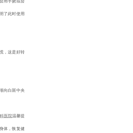
会用手挠或会
明了此时使用
慌，这是好转
渐向白斑中央
。
科医院
温馨提
身体，恢复健