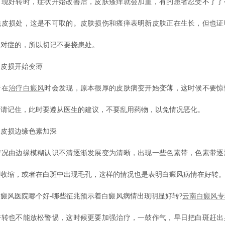
好转时，症状开始改善后，皮肤瘙痒就会加重，有的患者忍受不了了
洗皮损处，这是不可取的。皮肤损伤和瘙痒表明新皮肤正在生长，但也证
是对症的，所以切记不要挠患处。
皮损开始变薄
在
治疗白癜风
时会发现，原本很厚的皮肤病变开始变薄，这时候不要惊
者请记住，此时要遵从医生的建议，不要乱用药物，以免情况恶化。
损边缘色素加深
由边缘模糊认识不清逐渐发展变为清晰，出现一些色素带，色素带逐
斑收缩，或者在白斑中出现毛孔，这样的情况也是表明白癜风病情在好转
风医院哪个好-哪些征兆预示着白癜风病情出现明显好转?
云南白癜风专
好转也不能放松警惕，这时候更要加强治疗，一鼓作气，早日把白斑赶出