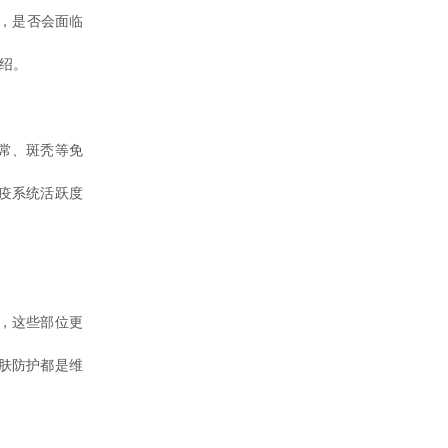
，是否会面临
绍。
常、斑秃等免
疫系统活跃度
。
，这些部位更
肤防护都是维