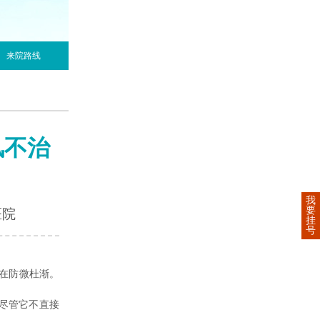
来院路线
风不治
我
要
医院
挂
号
在防微杜渐。
尽管它不直接