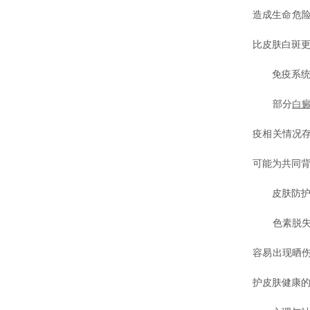
造成生命危
比皮肤白斑更
免疫系统
部分
白
疫相关情况
可能为共同
皮肤防护
色素脱失区
容易出现晒
护皮肤健康