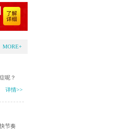
MORE+
症呢？
详情>>
快节奏