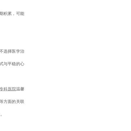
期积累，可能
。
不选择医学治
式与平稳的心
专科医院
温馨
等方面的关联
衡。