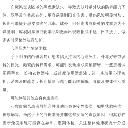
白癜风斑块区域的黑色素缺失，导致皮肤对紫外线的防御能力下
降。双手常年暴露在外，更容易受到阳光伤害，晒伤风险明显增加，
长期可能提升患皮肤癌的几率。此外，部分患者白斑处的皮肤更为干
燥脆弱，容易因摩擦或化学品刺激而出现破损或不适，日常洗手、做
家务时需格外注意防护。
心理压力与情绪困扰
手上明显的白斑容易让患者陷入持续的心理压力。外界好奇或误
解的目光、频繁的解释需求，可能引发焦虑或抑郁情绪。一些患者试
图用手套、长袖衣物遮掩，或过度使用遮盖液，进一步加重心理负
担。若未及时疏导，长期情绪问题可能影响睡眠、食欲及整体生活质
量。
可能伴随其他自身免疫疾病
少数
白癜风患者
可能合并其他自身免疫性疾病，如甲状腺疾病、
糖尿病等。虽然手上的白斑本身并非这些疾病的直接原因，但其存在
提示免疫系统可能存在异常。定期体检、关注整体健康状况十分必