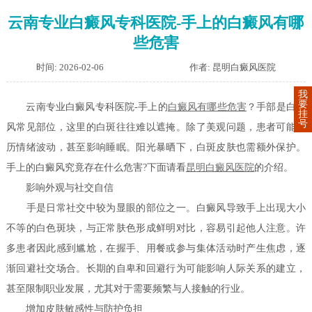
云南专业白癜风专科医院-手上的白癜风有哪
些危害
时间: 2026-02-06
作者: 昆明白癜风医院
我
要
云南专业白癜风专科医院-手上的
白癜风有哪些危害
？手部是白癜
挂
号
风常见部位，这里的白斑往往难以遮掩。除了美观问题，患者可能经
历情绪波动，甚至影响睡眠。阳光暴晒下，白斑皮肤也需额外保护。
手上的白癜风究竟存在什么危害?下面请看
昆明白癜风医院
的介绍。
影响外观与社交自信
手是日常社交中较为显眼的部位之一。白癜风导致手上出现大小
不等的白色斑块，与正常肤色形成鲜明对比，容易引起他人注意。许
多患者因此感到尴尬，在握手、用餐或参与集体活动时产生焦虑，逐
渐回避社交场合。长期的自卑和回避行为可能影响人际关系的建立，
甚至限制职业发展，尤其对于需要频繁与人接触的行业。
增加皮肤敏感性与防护负担