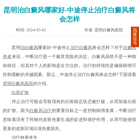
昆明治白癜风哪家好-中途停止治疗白癜风将
会怎样
时间: 2024-05-02
作者: 昆明白癜风医院
我
要
挂
号
昆明
治白癜风
哪家好-中途停止
治疗白癜风
将会怎样？对于
白癜风
患者
来说，中断治疗是一个极其危险的决定。白癜风虽然不是一种致
命病症，但其对个人的影响是全方位的。治疗的持续性是确保病情可
控和缓解的关键因素。那么，中途停止治疗白癜风将会怎样?下面请看
昆明白癜风医院
的介绍。
白斑扩散
停止治疗可能会导致现有的白斑稳定状态被打破，从而加速白斑
的扩散。因为
白癜风治疗
的重要目标之一是控制病情发展，中断治疗
意味着没有了药物对皮肤色素生成的促进和保护作用，从而可能使得
更多的皮肤区域出现色素脱失。
治疗效果丧失