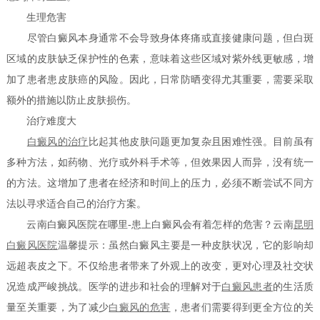
生理危害
尽管白癜风本身通常不会导致身体疼痛或直接健康问题，但白斑
区域的皮肤缺乏保护性的色素，意味着这些区域对紫外线更敏感，增
加了患者患皮肤癌的风险。因此，日常防晒变得尤其重要，需要采取
额外的措施以防止皮肤损伤。
治疗难度大
白癜风的治疗
比起其他皮肤问题更加复杂且困难性强。目前虽有
多种方法，如药物、光疗或外科手术等，但效果因人而异，没有统一
的方法。这增加了患者在经济和时间上的压力，必须不断尝试不同方
法以寻求适合自己的治疗方案。
云南白癜风医院在哪里-患上白癜风会有着怎样的危害？云南
昆明
白癜风医院
温馨提示：虽然白癜风主要是一种皮肤状况，它的影响却
远超表皮之下。不仅给患者带来了外观上的改变，更对心理及社交状
况造成严峻挑战。医学的进步和社会的理解对于
白癜风患者
的生活质
量至关重要，为了减少
白癜风的危害
，患者们需要得到更全方位的关