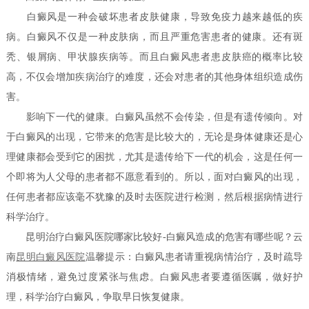
白癜风是一种会破坏患者皮肤健康，导致免疫力越来越低的疾
病。白癜风不仅是一种皮肤病，而且严重危害患者的健康。还有斑
秃、银屑病、甲状腺疾病等。而且白癜风患者患皮肤癌的概率比较
高，不仅会增加疾病治疗的难度，还会对患者的其他身体组织造成伤
害。
影响下一代的健康。白癜风虽然不会传染，但是有遗传倾向。对
于白癜风的出现，它带来的危害是比较大的，无论是身体健康还是心
理健康都会受到它的困扰，尤其是遗传给下一代的机会，这是任何一
个即将为人父母的患者都不愿意看到的。所以，面对白癜风的出现，
任何患者都应该毫不犹豫的及时去医院进行检测，然后根据病情进行
科学治疗。
昆明治疗白癜风医院哪家比较好-白癜风造成的危害有哪些呢？云
南
昆明白癜风医院
温馨提示：白癜风患者请重视病情治疗，及时疏导
消极情绪，避免过度紧张与焦虑。白癜风患者要遵循医嘱，做好护
理，科学治疗白癜风，争取早日恢复健康。