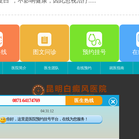
变白”，不影响健康，因此忽视治疗.....
路线
图文问诊
预约挂号
在
医院简介
医生团队
在线预约
就医指南
0871-64174769
医生热线
昆明白癜风医院
04:31:12
昆明市五华区护国路2号
版权所有：昆明白癜风医院
你好，这里是医院预约挂号平台，在线为您服务！
联系电话：0871-64174769
滇ICP备14002723号-3
滇公安备 53010202000563号