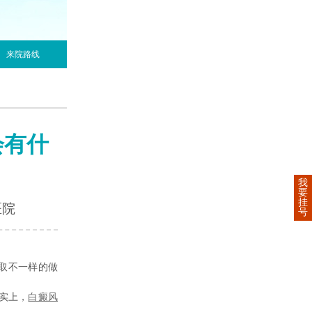
来院路线
会有什
我
要
挂
医院
号
取不一样的做
实上，
白癜风