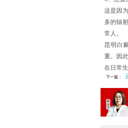
这是因
多的辐
常人。
昆明白
重。因
在日常
下一篇：