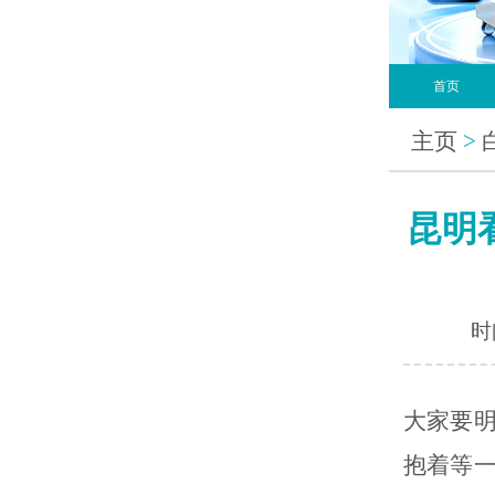
首页
主页
>
昆明
时间
大家要
抱着等