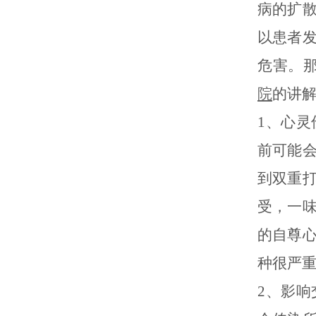
病的扩
以患者
危害。
院
的讲解
1、心
前可能
到双重
受，一
的自尊
种很严
2、影