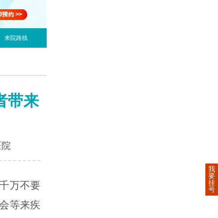
来院路线
者带来
医院
我
要
挂
千万不要
号
会等来疾