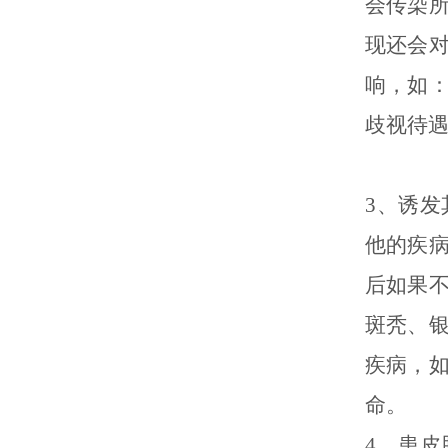
会传染
现还会
响，如
歧视待
3、诱
他的疾
后如果
斑秃、
疾病，
命。
4、患