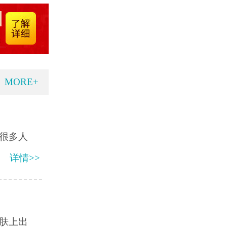
MORE+
很多人
详情>>
肤上出