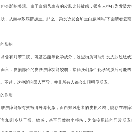
痒但会影响美观。由于
白癜风患者
的皮肤比较敏感，很多人担心染发烫发
皮肤，从而导致病情加重。那么，染发烫发会加重白癜风吗?下面请看
云南
的影响
含有对苯二胺、巯基乙酸等化学成分，这些物质可能引发皮肤过敏或
者而言，皮损部位的皮肤屏障功能较弱，接触强刺激性化学物质后可能诱
情。不过，这种影响因人而异，并非所有人都会出现明显反应。
的作用
屏障能够有效抵御外界刺激，而白癜风患者的皮损区域可能存在屏障
可能加剧皮肤干燥、敏感，甚至导致微小损伤，为免疫系统的异常反应