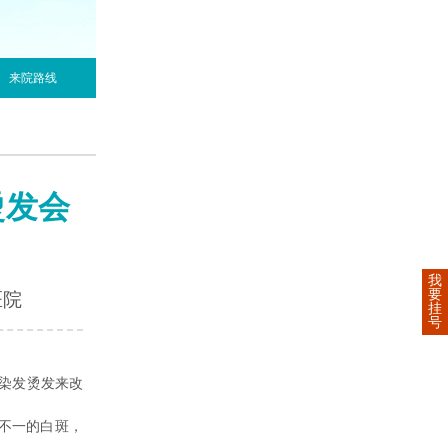
来院路线
烫发会
我
要
医院
挂
号
染发烫发来改
不一的白斑，