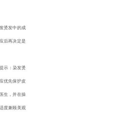
发烫发中的成
应后再决定是
提示：染发烫
应优先保护皮
医生，并在操
适度兼顾美观