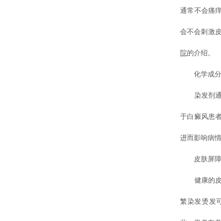
通常不会痛
会不会刺激
院
的介绍。
化学成分
染发剂通常
于白癜风患
进而影响病
皮肤屏障
健康的皮肤
繁染发烫发