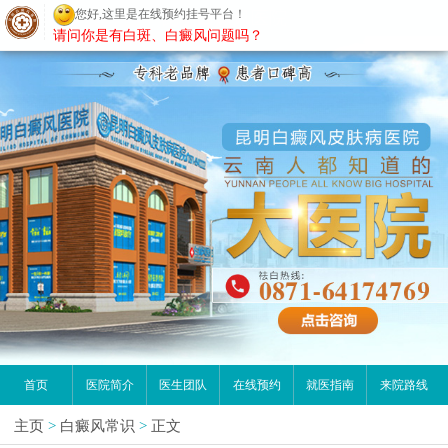
您好,这里是在线预约挂号平台！
昆明白癜风医院
请问你是有白斑、白癜风问题吗？
首页
医院简介
医生团队
在线预约
就医指南
来院路线
主页
>
白癜风常识
>
正文