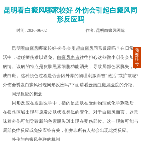
昆明看白癜风哪家较好-外伤会引起白癜风同
形反应吗
时间: 2026-06-02
作者: 昆明白癜风医院
昆明
看白癜风
哪家较好-外伤会
引起白癜风
同形反应吗？在日常生
我
要
活中，磕碰擦伤难以避免。
白癜风患者
往往担心这些微小创伤会加重
挂
号
病情。该病的特点是皮肤黑素细胞功能消失，导致局部色素脱失，形
成白斑。这种脱色过程是否会因外界的物理刺激而被“激活”或扩散呢?
外伤会诱发白癜风出现同形反应吗?下面请看
云南白癜风医院
的介绍。
同形反应的概念
同形反应在皮肤医学中，指的是皮肤在受到物理或化学刺激后，
在损伤区域出现与原发皮肤状况类似的变化。对于白癜风而言，这意
味着外伤可能导致新的色素脱失斑出现在受伤部位。这一现象可能与
局部炎症反应或免疫应答有关，但并非所有人都会出现此类反应。
外伤与白癜风关联的机制