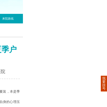
来院路线
夏季户
医院
我
要
挂
号
夏装，本是季
自身的心理压