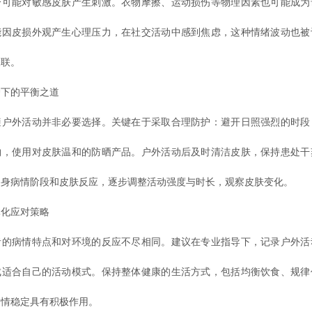
分可能对敏感皮肤产生刺激。衣物摩擦、运动损伤等物理因素也可能成为
能因皮损外观产生心理压力，在社交活动中感到焦虑，这种情绪波动也被
关联。
下的平衡之道
外活动并非必要选择。关键在于采取合理防护：避开日照强烈的时段
物，使用对皮肤温和的防晒产品。户外活动后及时清洁皮肤，保持患处干
自身病情阶段和皮肤反应，逐步调整活动强度与时长，观察皮肤变化。
化应对策略
病情特点和对环境的反应不尽相同。建议在专业指导下，记录户外活
成适合自己的活动模式。保持整体健康的生活方式，包括均衡饮食、规律
病情稳定具有积极作用。