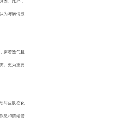
诱因。此外，
认为与病情波
，穿着透气且
爽。更为重要
动与皮肤变化
作息和情绪管