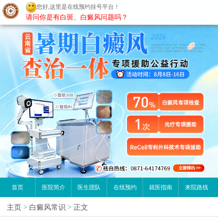
您好,这里是在线预约挂号平台！
昆明白癜风医院
请问你是有白斑、白癜风问题吗？
首页
医院简介
医生团队
在线预约
就医指南
来院路线
主页
>
白癜风常识
>
正文