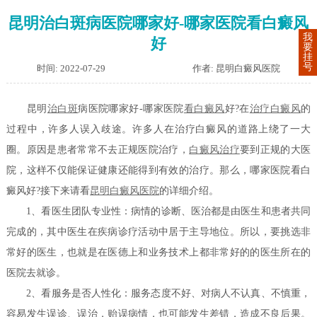
昆明治白斑病医院哪家好-哪家医院看白癜风
我
好
要
挂
号
时间: 2022-07-29
作者: 昆明白癜风医院
昆明
治白斑
病医院哪家好-哪家医院
看白癜风
好?在
治疗白癜风
的
过程中，许多人误入歧途。许多人在治疗白癜风的道路上绕了一大
圈。原因是患者常常不去正规医院治疗，
白癜风治疗
要到正规的大医
院，这样不仅能保证健康还能得到有效的治疗。那么，哪家医院看白
癜风好?接下来请看
昆明白癜风医院
的详细介绍。
1、看医生团队专业性：病情的诊断、医治都是由医生和患者共同
完成的，其中医生在疾病诊疗活动中居于主导地位。所以，要挑选非
常好的医生，也就是在医德上和业务技术上都非常好的的医生所在的
医院去就诊。
2、看服务是否人性化：服务态度不好、对病人不认真、不慎重，
容易发生误诊、误治，贻误病情，也可能发生差错，造成不良后果。